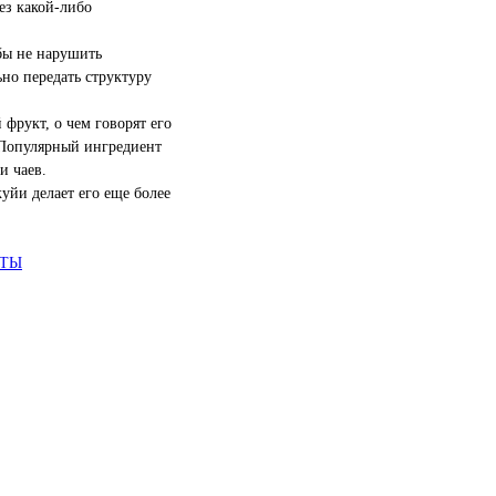
ез какой-либо
бы не нарушить
но передать структуру
фрукт, о чем говорят его
 Популярный ингредиент
и чаев.
уйи делает его еще более
АТЫ