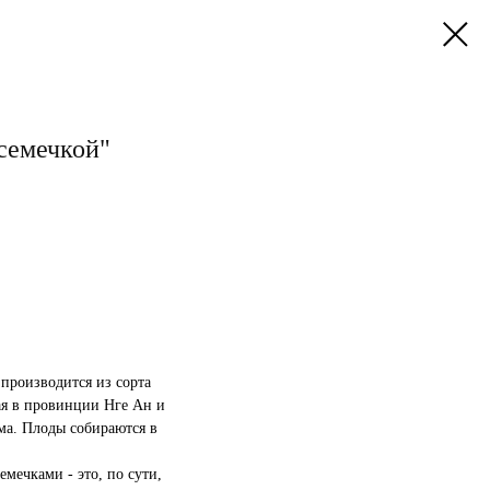
семечкой"
роизводится из сорта
ая в провинции Нге Ан и
ма. Плоды собираются в
ечками - это, по сути,