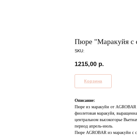
Пюре "Маракуйя с 
SKU:
1215,00
р.
Корзина
Описание:
Пюре из маракуйи от AGROBAR п
фиолетовая маракуйя, выращенн
центральном высокогорье Вьетна
период апрель-июль.
Пюре AGROBAR из маракуйи с сем