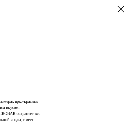
азмерах ярко-красные
ким вкусом.
GROBAR сохраняет все
льной ягоды, имеет