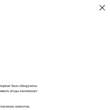
Впервые была обнаружена
мякоть ягоды напоминает
отовлении компотов,