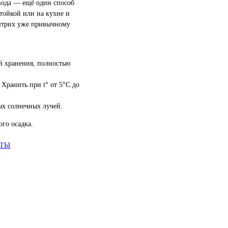
 вода — ещё один способ
тойкой или на кухне и
штрих уже привычному
й хранения, полностью
 Хранить при t° от 5°С до
ых солнечных лучей.
го осадка.
АТЫ