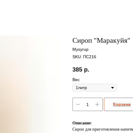
Сироп "Маракуйя"
Mysyrup
SKU:
ПС216
385
р.
Вес
Корзина
Описание
:
Сироп для приготовления напитк