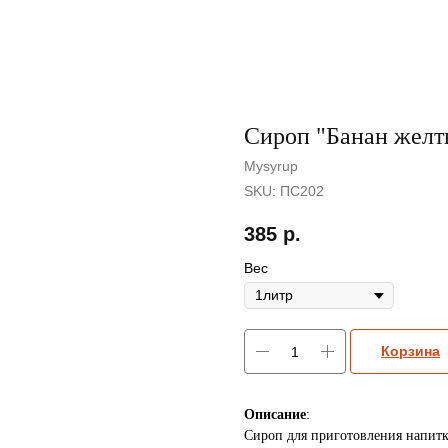
Сироп "Банан желт
Mysyrup
SKU:
ПС202
385
р.
Вес
Корзина
Описание
:
Сироп для приготовления напитк