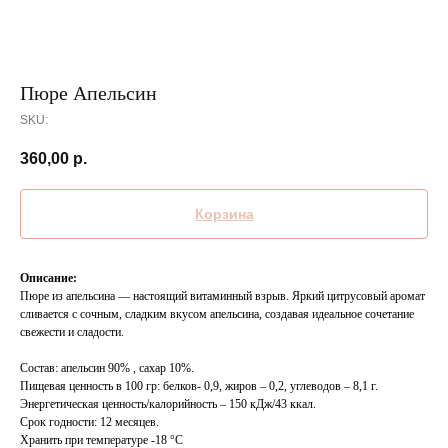
Пюре Апельсин
SKU:
360,00
р.
Корзина
Описание:
Пюре из апельсина — настоящий витаминный взрыв. Яркий цитрусовый аромат
сливается с сочным, сладким вкусом апельсина, создавая идеальное сочетание
свежести и сладости.
Состав: апельсин 90% , сахар 10%.
Пищевая ценность в 100 гр: белков- 0,9, жиров – 0,2, углеводов – 8,1 г.
Энергетическая ценность/калорийность – 150 кДж/43 ккал.
Срок годности: 12 месяцев.
Хранить при температуре -18 °C