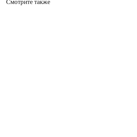
Смотрите также
ERROR:Not found category