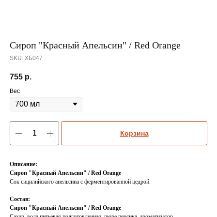
Сироп "Красный Апельсин" / Red Orange
SKU:
ХБ047
755
р.
Вес
Корзина
Описание:
Сироп "Красный Апельсин" / Red Orange
Сок сицилийского апельсина с ферментированной цедрой.
Состав:
Сироп "Красный Апельсин" / Red Orange
Сахар, вода питьевая подготовленная, пюре персика, ароматизатор