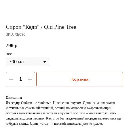
Сироп "Кедр" / Old Pine Tree
SKU:
ХБ036
799
р.
Вес
Корзина
Описание:
Из сердца Сибири – с любовью. И, конечно, вкусом. Одно из наших самых
интенсивных сочетаний: терпкий, резкий, но мгновенно очаровывающий
экстракт можжевельника и паста из кедровых орешков – маслянистых, чуть
сладковатых, смягчающих. Как утро без уведомлений посреди елового леса где-
нибудь в сказке. Один глоток – и никакой випассаны уже не нужно.