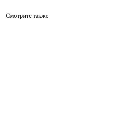
Смотрите также
ERROR:Not found category