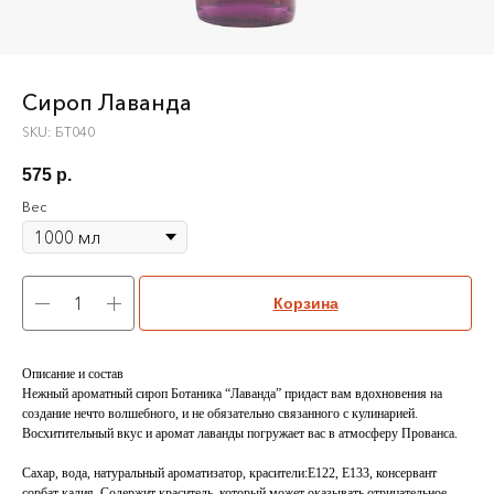
Сироп Лаванда
SKU:
БТ040
575
р.
Вес
Корзина
Описание и состав
Нежный ароматный сироп Ботаника “Лаванда” придаст вам вдохновения на
создание нечто волшебного, и не обязательно связанного с кулинарией.
Восхитительный вкус и аромат лаванды погружает вас в атмосферу Прованса.
Сахар, вода, натуральный ароматизатор, красители:Е122, Е133, консервант
сорбат калия. Содержит краситель, который может оказывать отрицательное