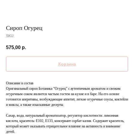
Сироп Огурец
SKU:
575,00
р.
Корзина
Описание и состав
Оригинальный сироп Ботаника “Огурец” с аутентичным ароматом и свежим
огуречным соком является частым гостем на кухне и в баре. На его основе
готовятся аперитивы, возбуждающие аппетит, легкие огуречные соусы, коктейли
и миксы, а также изысканные десерты.
Сахар, вода, натуральный ароматизатор, регулятор кислотности: лимонная
кислота, краситель: Е102, Е133, консервант сорбат калия. Содержит краситель,
который может оказывать отрицательное влияние на активность и внимание
детей.