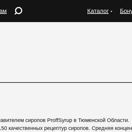
рам
Каталог
Бон
вителем сиропов ProffSyrup в Тюменской Области.
150 качественных рецептур сиропов. Средняя концен